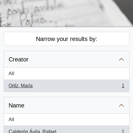
Narrow your results by:
Creator
All
Ortíz, María
1
, 1 results
Name
All
Calderón Ávila, Rafael
1