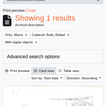
, 1 results
Print preview
Close
Showing 1 results
Archival description
Remove filter:
Remove filter:
Ortíz, María
Calderón Ávila, Rafael
Remove filter:
With digital objects
Advanced search options
Print preview
Card view
Table view
Sort by: Start date
Direction: Ascending