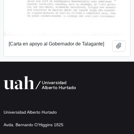
[Carta en apoyo al Gobernador de Talagante]
Add t
Universidad Alberto Hurtado
Avda. Bernardo O’Higgins 1825