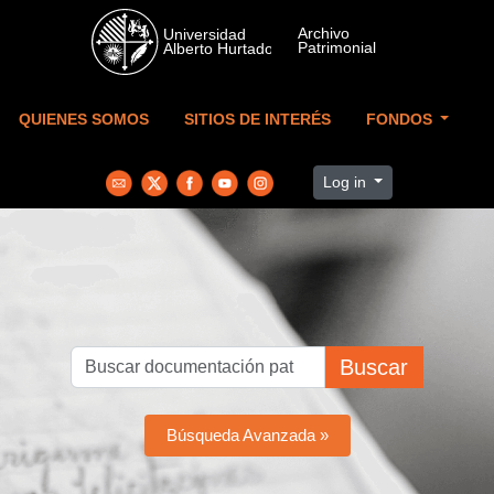
Skip to main content
QUIENES SOMOS
SITIOS DE INTERÉS
FONDOS
Log in
Buscar
Búsqueda Avanzada »