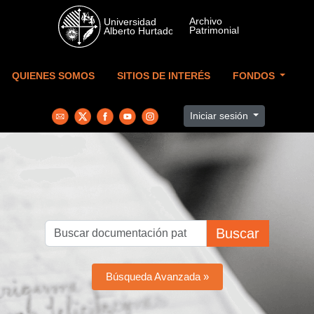
Skip to main content
QUIENES SOMOS
SITIOS DE INTERÉS
FONDOS
Iniciar sesión
Buscar
Búsqueda Avanzada »