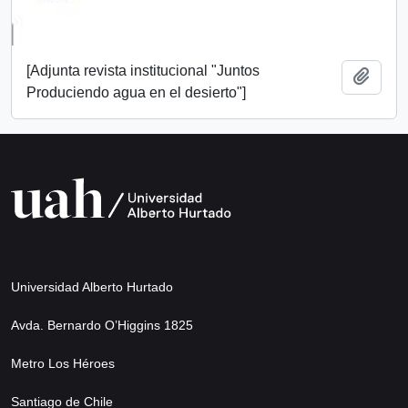
[Adjunta revista institucional "Juntos
Añadi
Produciendo agua en el desierto"]
Universidad Alberto Hurtado
Avda. Bernardo O’Higgins 1825
Metro Los Héroes
Santiago de Chile