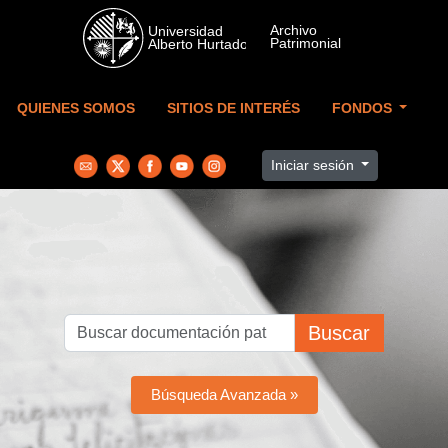
Skip to main content
QUIENES SOMOS
SITIOS DE INTERÉS
FONDOS
Iniciar sesión
Buscar
Búsqueda Avanzada »