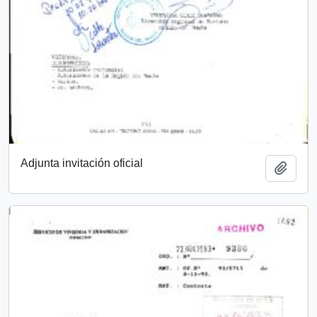
Adjunta invitación oficial
Add t