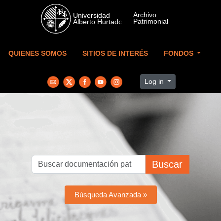
Skip to main content
QUIENES SOMOS
SITIOS DE INTERÉS
FONDOS
Log in
Buscar
Búsqueda Avanzada »