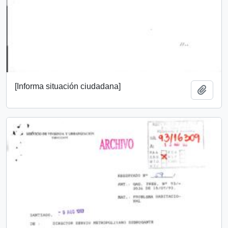
[Informa situación ciudadana]
Add t