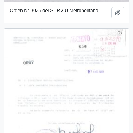
[Orden N° 3035 del SERVIU Metropolitano]
Add t