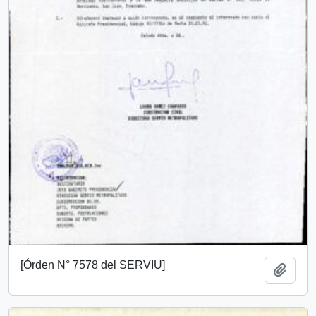
[Órden N° 7578 del SERVIU]
Add t