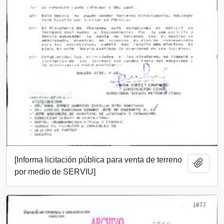
[Informa licitación pública para venta de terreno
Add t
por medio de SERVIU]