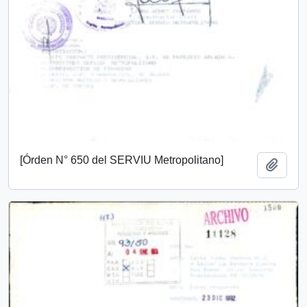
[Órden N° 650 del SERVIU Metropolitano]
Add t