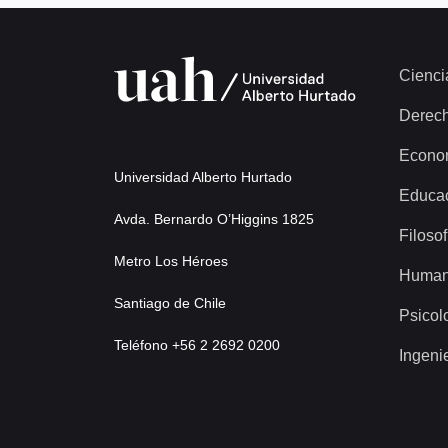
Cienci
Derec
Econo
Universidad Alberto Hurtado
Educa
Avda. Bernardo O’Higgins 1825
Filosof
Metro Los Héroes
Human
Santiago de Chile
Psicol
Teléfono +56 2 2692 0200
Ingeni