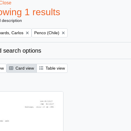
Close
wing 1 results
l description
Remove filter:
ards, Carlos
Penco (Chile)
 search options
ew
Card view
Table view