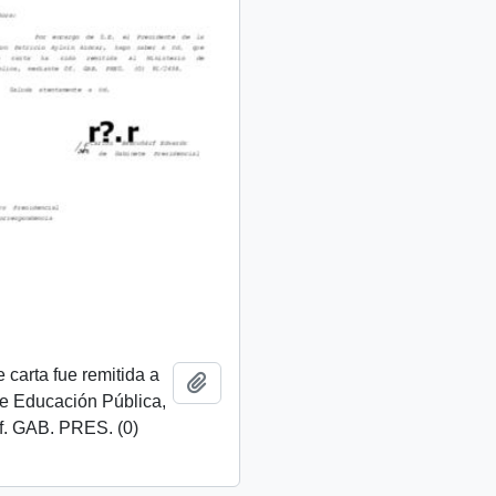
 carta fue remitida a
Add to clipboard
de Educación Pública,
f. GAB. PRES. (0)