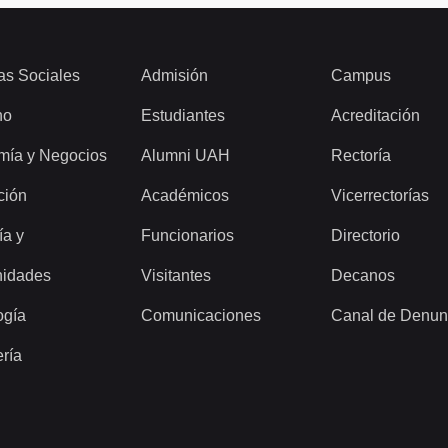
as Sociales
Admisión
Campus
ho
Estudiantes
Acreditación
mía y Negocios
Alumni UAH
Rectoría
ción
Académicos
Vicerrectorías
ía y
Funcionarios
Directorio
idades
Visitantes
Decanos
ogía
Comunicaciones
Canal de Denun
ería