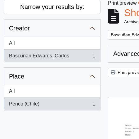
Print preview
Narrow your results by:
Sho
Archiva
Creator
Remove filter:
Bascuñan Edw
All
Advanced
Bascuñan Edwards, Carlos
1
, 1 results
Print previ
Place
All
Penco (Chile)
1
, 1 results