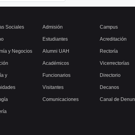
as Sociales
Admisión
Campus
ho
Estudiantes
Acreditación
mía y Negocios
Alumni UAH
Rectoría
ción
Académicos
Vicerrectorías
ía y
Funcionarios
Directorio
idades
Visitantes
Decanos
ogía
Comunicaciones
Canal de Denun
ería