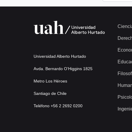
Cienci
Derec
Econo
Universidad Alberto Hurtado
Educa
Avda. Bernardo O’Higgins 1825
Filosof
Metro Los Héroes
Human
Santiago de Chile
Psicol
Teléfono +56 2 2692 0200
Ingeni