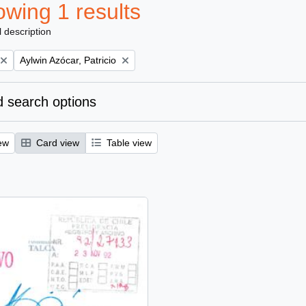
wing 1 results
l description
Remove filter:
Aylwin Azócar, Patricio
 search options
ew
Card view
Table view