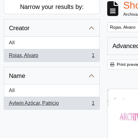
Sho
Narrow your results by:
Archiva
Remove filter:
Creator
Rojas, Alvaro
All
Advanced
Rojas, Alvaro
1
, 1 results
Print previ
Name
All
Aylwin Azócar, Patricio
1
, 1 results