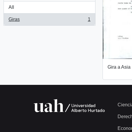
All
Giras
1
, 1 results
Gira a Asia
Cienci
Derec
Econo