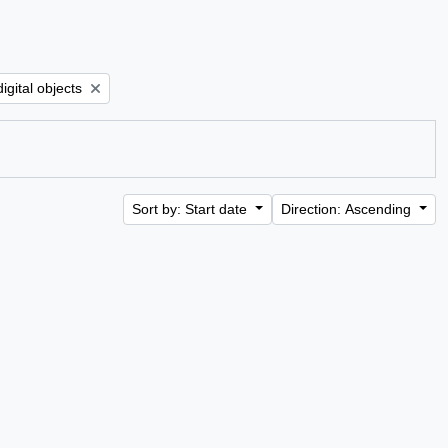
e filter:
igital objects
Sort by: Start date
Direction: Ascending