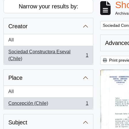
Sho
Narrow your results by:
Archiva
Remove filter:
Creator
Sociedad Cons
All
Advanced
Sociedad Constructora Eseval
1
, 1 results
(Chile)
Print previ
Place
All
Concepción (Chile)
1
, 1 results
Subject