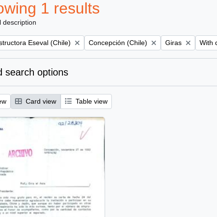
wing 1 results
l description
Remove filter:
Remove filter:
Remov
tructora Eseval (Chile)
Concepción (Chile)
Giras
With d
 search options
ew
Card view
Table view