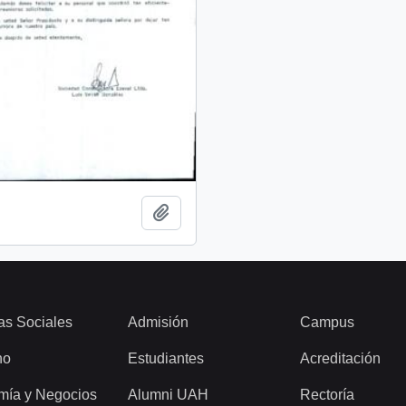
Add to clipboard
as Sociales
Admisión
Campus
ho
Estudiantes
Acreditación
mía y Negocios
Alumni UAH
Rectoría