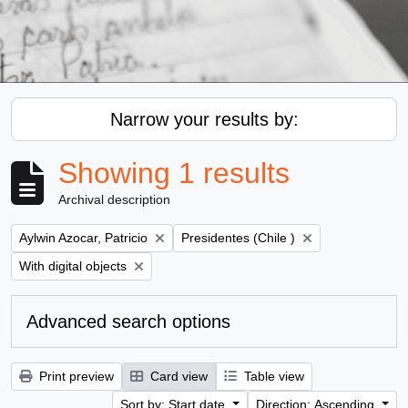
Narrow your results by:
Showing 1 results
Archival description
Remove filter:
Remove filter:
Aylwin Azocar, Patricio
Presidentes (Chile )
Remove filter:
With digital objects
Advanced search options
Print preview
Card view
Table view
Sort by: Start date
Direction: Ascending