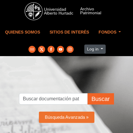
Skip to main content
QUIENES SOMOS
SITIOS DE INTERÉS
FONDOS
Log in
Buscar
Búsqueda Avanzada »