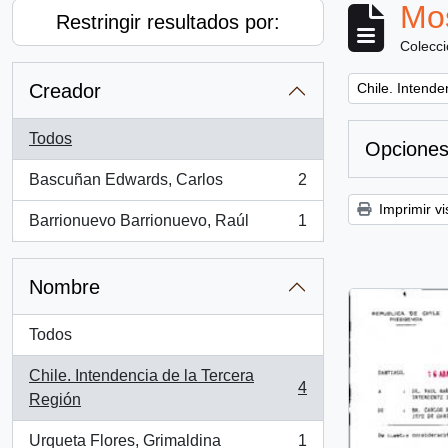
Mos
Restringir resultados por:
Colecc
Remove filter:
Creador
Chile. Intende
Todos
Opciones
Bascuñan Edwards, Carlos
2
, 2 resultados
Imprimir vi
Barrionuevo Barrionuevo, Raúl
1
, 1 resultados
Nombre
Todos
Chile. Intendencia de la Tercera
4
, 4 resultados
Región
Urqueta Flores, Grimaldina
1