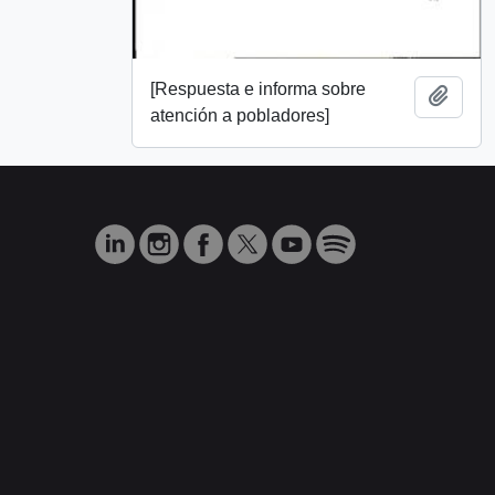
[Respuesta e informa sobre
Añadi
atención a pobladores]