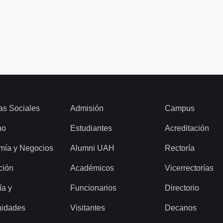
as Sociales
Admisión
Campus
ho
Estudiantes
Acreditación
mía y Negocios
Alumni UAH
Rectoría
ción
Académicos
Vicerrectorías
ía y
Funcionarios
Directorio
idades
Visitantes
Decanos