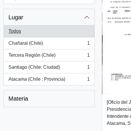
, 1 resultados
Lugar
Todos
Chañaral (Chile)
1
, 1 resultados
Tercera Región (Chile)
1
, 1 resultados
Santiago (Chile: Ciudad)
1
, 1 resultados
Atacama (Chile : Provincia)
1
, 1 resultados
Materia
[Oficio del
Presidencial
Intendente 
Atacama, Sr