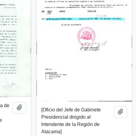
ia de
Añadir al portapapeles
[Oficio del Jefe de Gabinete
Añadi
Presidencial dirigido al
de
Intendente de la Región de
Atacama]