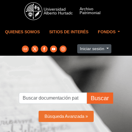
Skip to main content
QUIENES SOMOS
SITIOS DE INTERÉS
FONDOS
Iniciar sesión
Buscar
Búsqueda Avanzada »