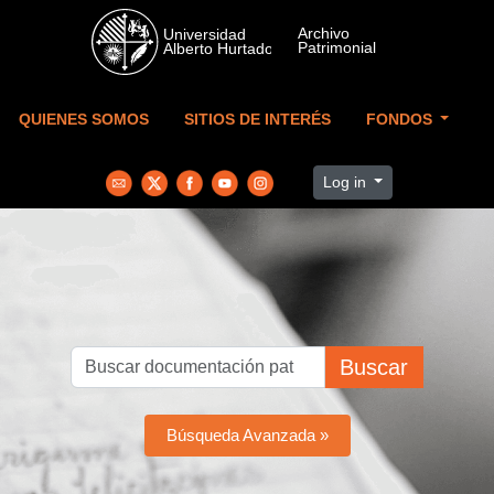
Skip to main content
QUIENES SOMOS
SITIOS DE INTERÉS
FONDOS
Log in
Buscar
Búsqueda Avanzada »