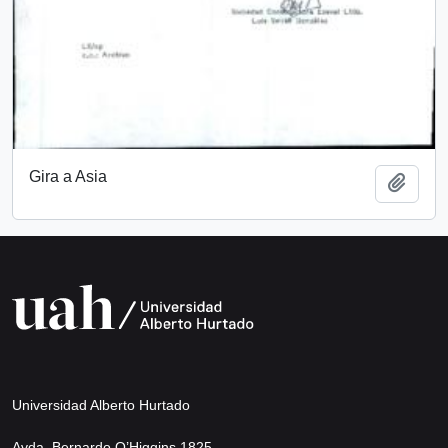
Gira a Asia
Add t
Universidad Alberto Hurtado
Avda. Bernardo O’Higgins 1825