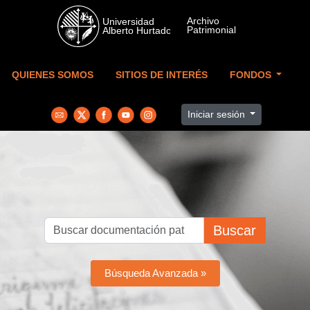
Skip to main content
QUIENES SOMOS
SITIOS DE INTERÉS
FONDOS
Iniciar sesión
Buscar
Búsqueda Avanzada »