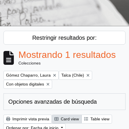
Restringir resultados por:
Mostrando 1 resultados
Colecciones
Remove filter:
Remove filter:
Gómez Chaparro, Laura
Talca (Chile)
Remove filter:
Con objetos digitales
Opciones avanzadas de búsqueda
Imprimir vista previa
Card view
Table view
Ordenar por: Fecha de inicio