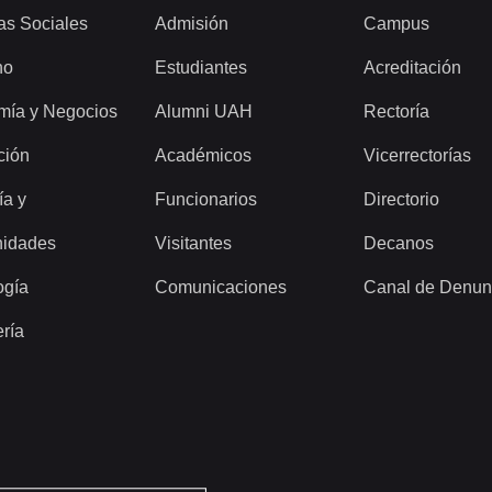
as Sociales
Admisión
Campus
ho
Estudiantes
Acreditación
mía y Negocios
Alumni UAH
Rectoría
ción
Académicos
Vicerrectorías
ía y
Funcionarios
Directorio
idades
Visitantes
Decanos
ogía
Comunicaciones
Canal de Denun
ería