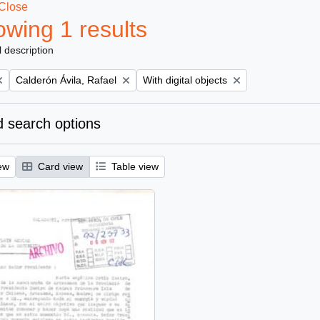
Close
wing 1 results
l description
Remove filter:
Remove filter:
Calderón Ávila, Rafael
With digital objects
 search options
ew
Card view
Table view