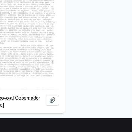
apoyo al Gobernador
Add to clipboard
e]