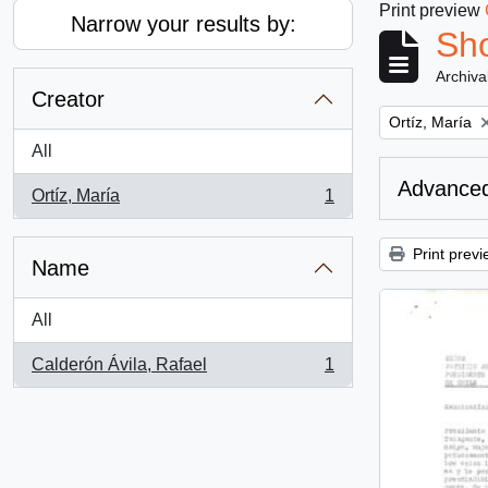
Print preview
Narrow your results by:
Sho
Archiva
Creator
Remove filter:
Ortíz, María
All
Advanced
Ortíz, María
1
, 1 results
Print previ
Name
All
Calderón Ávila, Rafael
1
, 1 results