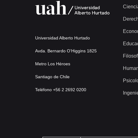
Cienci
Derec
Econo
Universidad Alberto Hurtado
Educa
Avda. Bernardo O’Higgins 1825
Filosof
Metro Los Héroes
Human
Santiago de Chile
Psicol
Teléfono +56 2 2692 0200
Ingeni