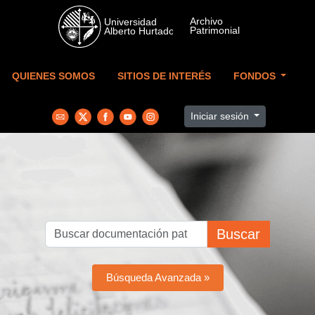
Skip to main content
QUIENES SOMOS
SITIOS DE INTERÉS
FONDOS
Iniciar sesión
Buscar
Búsqueda Avanzada »