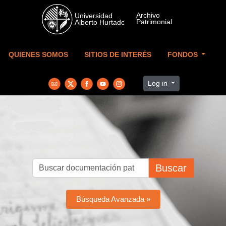
Skip to main content
QUIENES SOMOS
SITIOS DE INTERÉS
FONDOS
Log in
Buscar
Búsqueda Avanzada »