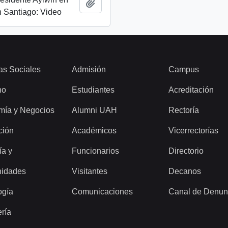
Añadir al portapapeles
 Santiago: Video
as Sociales
Admisión
Campus
ho
Estudiantes
Acreditación
mía y Negocios
Alumni UAH
Rectoría
ción
Académicos
Vicerrectorías
ía y
Funcionarios
Directorio
idades
Visitantes
Decanos
ogía
Comunicaciones
Canal de Denun
ería