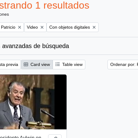
trando 1 resultados
iones
Remove filter:
Remove filter:
 Patricio
Video
Con objetos digitales
 avanzadas de búsqueda
sta previa
Card view
Table view
Ordenar por: 
esidente Aylwin en