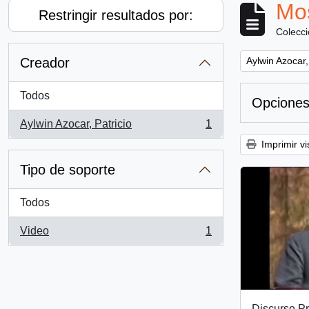
Mos
Restringir resultados por:
Colecc
Remove filter:
Creador
Aylwin Azocar,
Todos
Opciones
Aylwin Azocar, Patricio
1
, 1 resultados
Imprimir vi
Tipo de soporte
Todos
Video
1
, 1 resultados
Discurso Pr