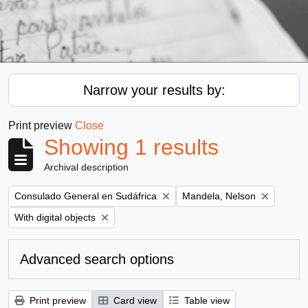
Narrow your results by:
Print preview
Close
Showing 1 results
Archival description
Remove filter:
Remove filter:
Consulado General en Sudáfrica
Mandela, Nelson
Remove filter:
With digital objects
Advanced search options
Print preview
Card view
Table view