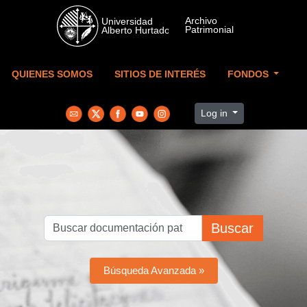
Skip to main content
QUIENES SOMOS
SITIOS DE INTERÉS
FONDOS
Log in
Buscar
Búsqueda Avanzada »