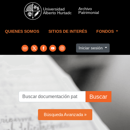
Skip to main content
QUIENES SOMOS
SITIOS DE INTERÉS
FONDOS
Iniciar sesión
Buscar
Búsqueda Avanzada »