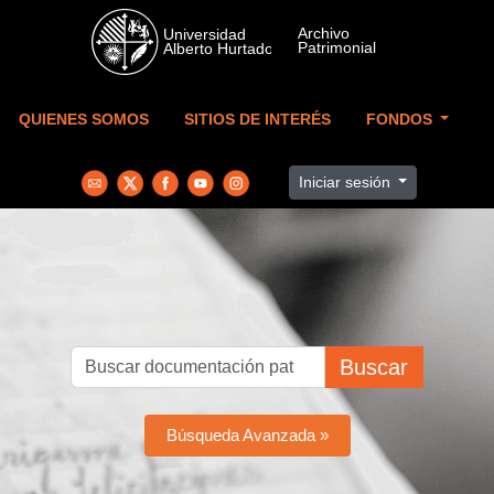
Skip to main content
QUIENES SOMOS
SITIOS DE INTERÉS
FONDOS
Iniciar sesión
Buscar
Búsqueda Avanzada »