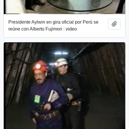
Presidente Aylwin en gira oficial por Perú se
Añadi
reúne con Alberto Fujimori : video