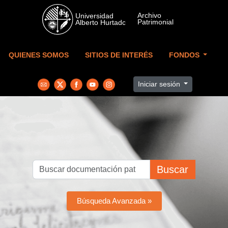
Skip to main content
QUIENES SOMOS
SITIOS DE INTERÉS
FONDOS
Iniciar sesión
Buscar
Búsqueda Avanzada »