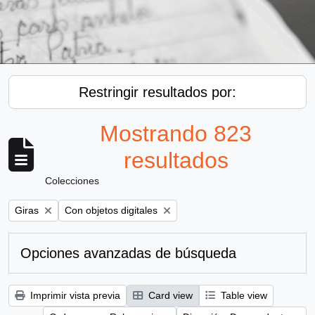
Restringir resultados por:
Mostrando 823
resultados
Colecciones
Remove filter:
Remove filter:
Giras
Con objetos digitales
Opciones avanzadas de búsqueda
Imprimir vista previa
Card view
Table view