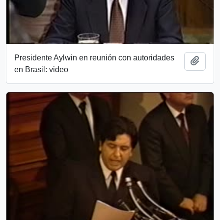
Presidente Aylwin en reunión con autoridades
Añadi
en Brasil: video