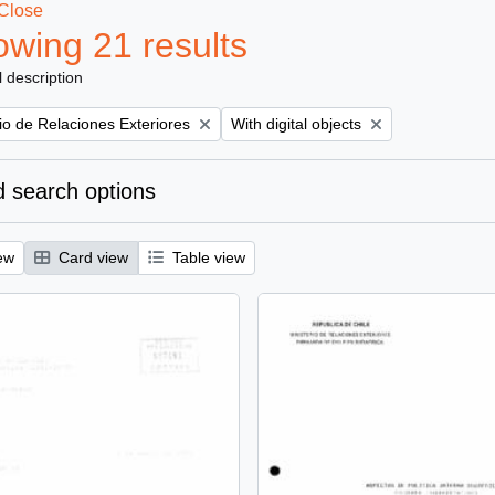
Close
wing 21 results
l description
Remove filter:
rio de Relaciones Exteriores
With digital objects
 search options
ew
Card view
Table view