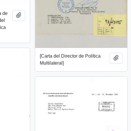
a de
Add to clipboard
del
ica
[Carta del Director de Política
Add t
Multilateral]