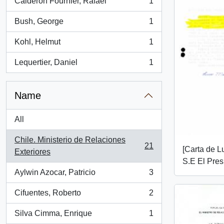
Calderón Fournier, Rafael
1
, 1 results
Bush, George
1
, 1 results
Kohl, Helmut
1
, 1 results
Lequertier, Daniel
1
, 1 results
Name
All
Chile. Ministerio de Relaciones
21
[Carta de L
, 21 results
Exteriores
S.E El Pres
Aylwin Azocar, Patricio
3
, 3 results
Cifuentes, Roberto
2
, 2 results
Silva Cimma, Enrique
1
, 1 results