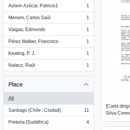
Aylwin Azócar, Patricio1
1
, 1 results
Menem, Carlos Saúl
1
, 1 results
Vargas, Edmundo
1
, 1 results
Pérez Walker, Francisco
1
, 1 results
Keating, P. J.
1
, 1 results
Nalecz, Raúl
1
, 1 results
Place
All
[Carta dirig
Santiago (Chile : Ciudad)
11
Silva Cimm
, 11 results
Pretoria (Sudáfrica)
4
, 4 results