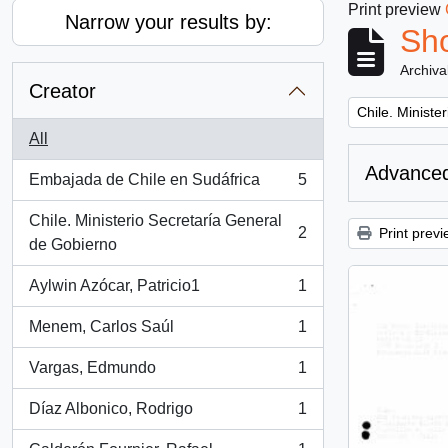
Print preview
Narrow your results by:
Sho
Archiva
Creator
Remove filter:
Chile. Ministe
All
Advanced
Embajada de Chile en Sudáfrica
5
, 5 results
Chile. Ministerio Secretaría General
2
Print previ
, 2 results
de Gobierno
Aylwin Azócar, Patricio1
1
, 1 results
Menem, Carlos Saúl
1
, 1 results
Vargas, Edmundo
1
, 1 results
Díaz Albonico, Rodrigo
1
, 1 results