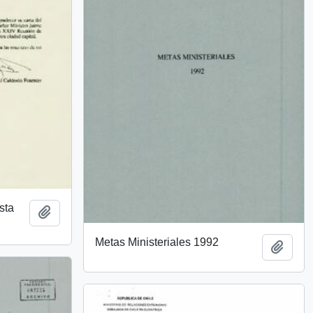
sta
Add to clipboard
Metas Ministeriales 1992
Add t