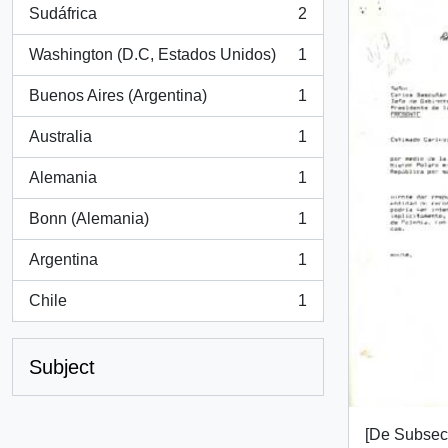
Sudáfrica
2
, 2 results
Washington (D.C, Estados Unidos)
1
, 1 results
Buenos Aires (Argentina)
1
, 1 results
Australia
1
, 1 results
Alemania
1
, 1 results
Bonn (Alemania)
1
, 1 results
Argentina
1
, 1 results
Chile
1
, 1 results
Subject
[De Subsec