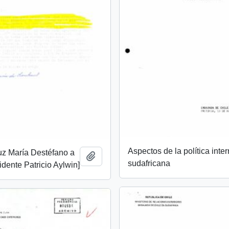
Aspectos de la política inte
uz María Destéfano a
Add to clipboard
sudafricana
idente Patricio Aylwin]