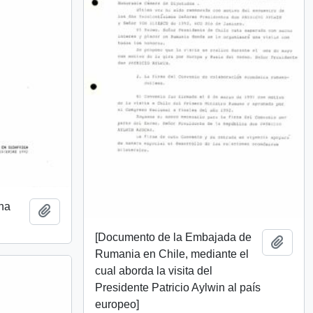
rna
Add to clipboard
[Documento de la Embajada de
Add t
Rumania en Chile, mediante el
cual aborda la visita del
Presidente Patricio Aylwin al país
europeo]