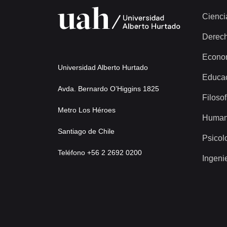
Cienci
Derec
Econo
Universidad Alberto Hurtado
Educa
Avda. Bernardo O’Higgins 1825
Filosof
Metro Los Héroes
Human
Santiago de Chile
Psicol
Teléfono +56 2 2692 0200
Ingeni