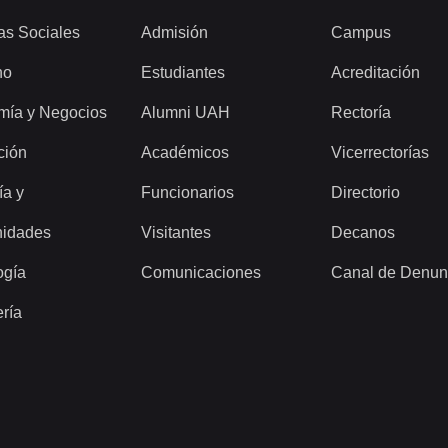
as Sociales
Admisión
Campus
ho
Estudiantes
Acreditación
mía y Negocios
Alumni UAH
Rectoría
ción
Académicos
Vicerrectorías
ía y
Funcionarios
Directorio
idades
Visitantes
Decanos
ogía
Comunicaciones
Canal de Denun
ería