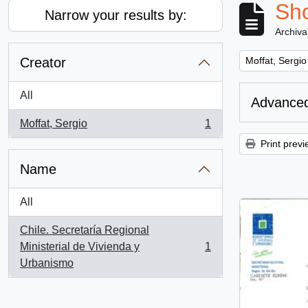
Sho
Narrow your results by:
Archiva
Remove filter:
Creator
Moffat, Sergio
All
Advanced
Moffat, Sergio
1
, 1 results
Print previ
Name
All
Chile. Secretaría Regional
Ministerial de Vivienda y
1
, 1 results
Urbanismo