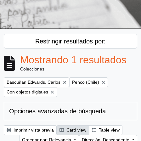
Restringir resultados por:
Mostrando 1 resultados
Colecciones
Remove filter:
Remove filter:
Bascuñan Edwards, Carlos
Penco (Chile)
Remove filter:
Con objetos digitales
Opciones avanzadas de búsqueda
Imprimir vista previa
Card view
Table view
Ordenar por: Relevancia
Dirección: Descendente