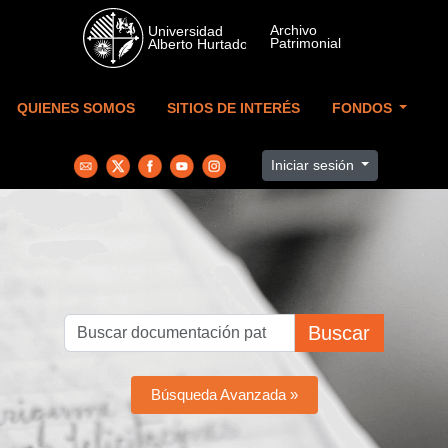
Skip to main content
QUIENES SOMOS
SITIOS DE INTERÉS
FONDOS
Iniciar sesión
Buscar
Búsqueda Avanzada »