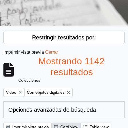
Restringir resultados por:
Imprimir vista previa
Cerrar
Mostrando 1142
resultados
Colecciones
Remove filter:
Remove filter:
Video
Con objetos digitales
Opciones avanzadas de búsqueda
Imprimir vista previa
Card view
Table view