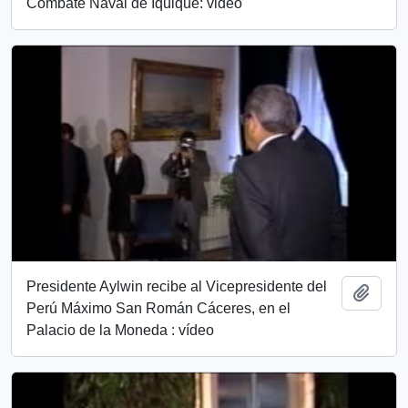
Combate Naval de Iquique: video
Presidente Aylwin recibe al Vicepresidente del
Añadi
Perú Máximo San Román Cáceres​, en el
Palacio de la Moneda : vídeo