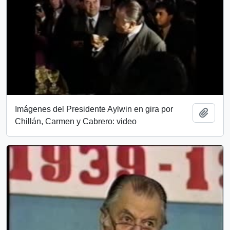
Imágenes del Presidente Aylwin en gira por
Añadi
Chillán, Carmen y Cabrero: video