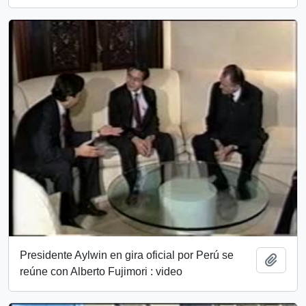
Presidente Aylwin en gira oficial por Perú se
Añadi
reúne con Alberto Fujimori : video