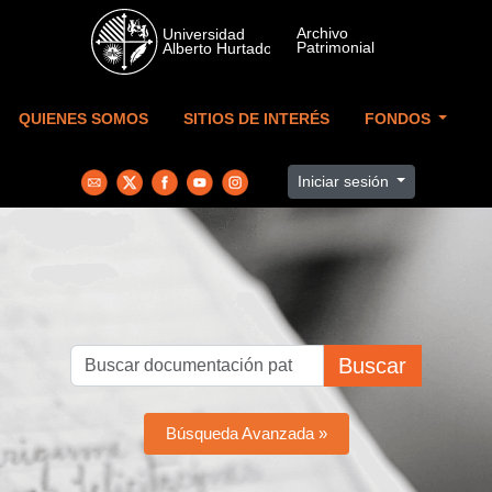
Skip to main content
QUIENES SOMOS
SITIOS DE INTERÉS
FONDOS
Iniciar sesión
Buscar
Búsqueda Avanzada »