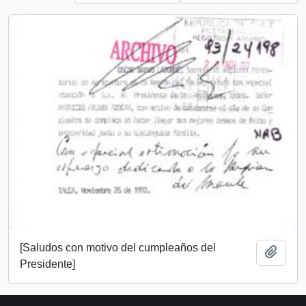
[Saludos con motivo del cumpleaños del
Add t
Presidente]