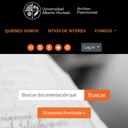
Skip to main content
QUIENES SOMOS
SITIOS DE INTERÉS
FONDOS
Log in
Buscar
Búsqueda Avanzada »