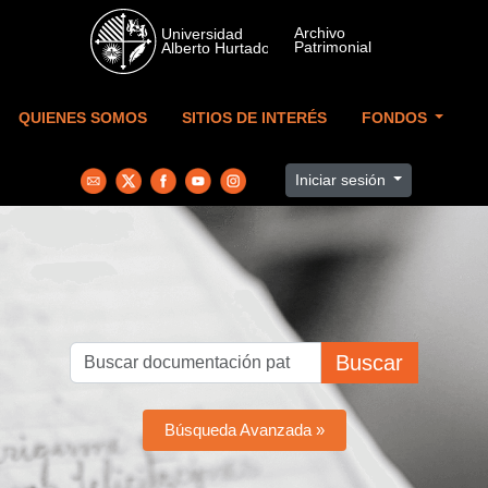
Skip to main content
QUIENES SOMOS
SITIOS DE INTERÉS
FONDOS
Iniciar sesión
Buscar
Búsqueda Avanzada »