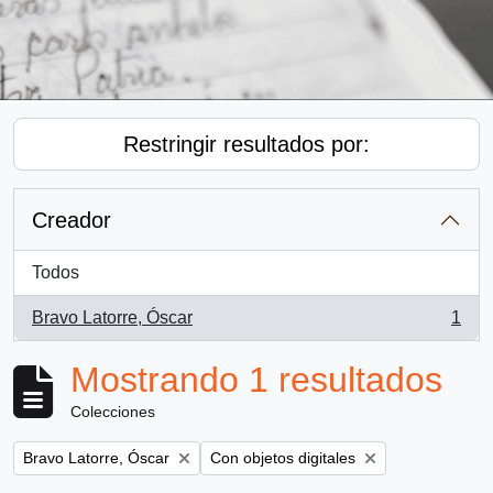
Restringir resultados por:
Creador
Todos
Bravo Latorre, Óscar
1
, 1 resultados
Mostrando 1 resultados
Colecciones
Remove filter:
Remove filter:
Bravo Latorre, Óscar
Con objetos digitales