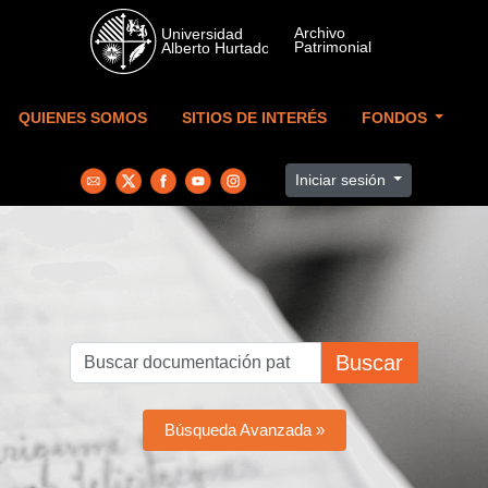
Skip to main content
QUIENES SOMOS
SITIOS DE INTERÉS
FONDOS
Iniciar sesión
Buscar
Búsqueda Avanzada »