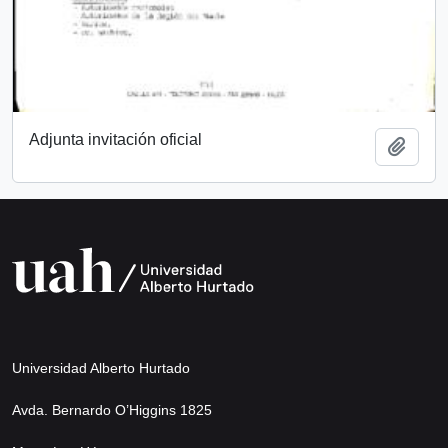
Adjunta invitación oficial
Añadi
Universidad Alberto Hurtado
Avda. Bernardo O’Higgins 1825