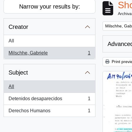
Sho
Narrow your results by:
Archiva
Remove filter:
Creator
Milschhe, Gab
All
Advanced
Milschhe, Gabriele
1
, 1 results
Print previ
Subject
All
Detenidos desaparecidos
1
, 1 results
Derechos Humanos
1
, 1 results