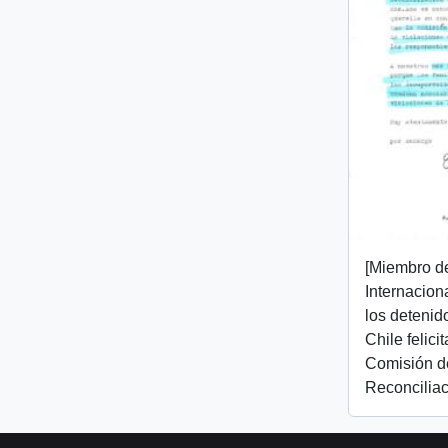
[Miembro d
Internacion
los detenid
Chile felici
Comisión d
Reconciliac