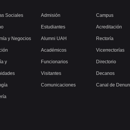
as Sociales
Admisión
Campus
ho
Estudiantes
Acreditación
mía y Negocios
Alumni UAH
Rectoría
ción
Académicos
Vicerrectorías
ía y
Funcionarios
Directorio
idades
Visitantes
Decanos
ogía
Comunicaciones
Canal de Denun
ería