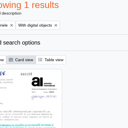
wing 1 results
l description
Remove filter:
riele
With digital objects
 search options
ew
Card view
Table view