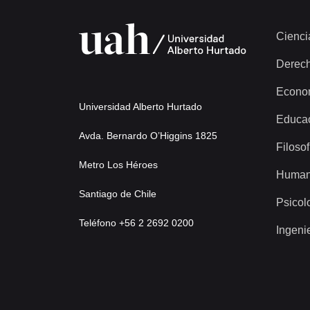
Cienci
Derec
Econo
Universidad Alberto Hurtado
Educa
Avda. Bernardo O’Higgins 1825
Filosof
Metro Los Héroes
Human
Santiago de Chile
Psicol
Teléfono +56 2 2692 0200
Ingeni