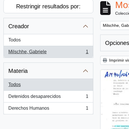
Mos
Restringir resultados por:
Colecc
Remove filter:
Creador
Milschhe, Gab
Todos
Opciones
Milschhe, Gabriele
1
, 1 resultados
Imprimir vi
Materia
Todos
Detenidos desaparecidos
1
, 1 resultados
Derechos Humanos
1
, 1 resultados