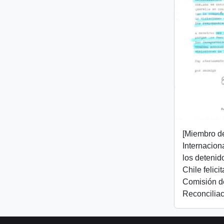
[Miembro d
Internacion
los detenid
Chile felici
Comisión d
Reconciliac