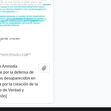
e Amnistía
Añadir al portapapeles
al por la defensa de
os desaparecidos en
ta por la creación de la
e de Verdad y
ión]