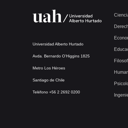
Cienci
Derec
Econo
Universidad Alberto Hurtado
Educa
Avda. Bernardo O’Higgins 1825
Filosof
Metro Los Héroes
Human
Santiago de Chile
Psicol
Teléfono +56 2 2692 0200
Ingeni