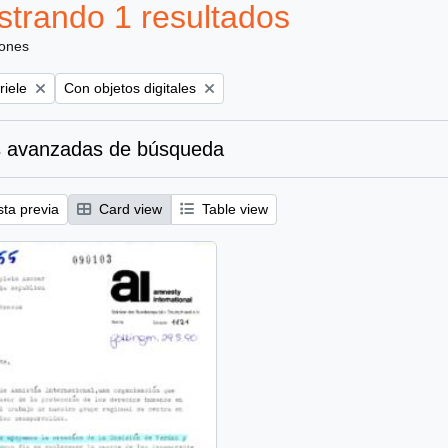
trando 1 resultados
iones
Remove filter:
riele
Con objetos digitales
 avanzadas de búsqueda
sta previa
Card view
Table view