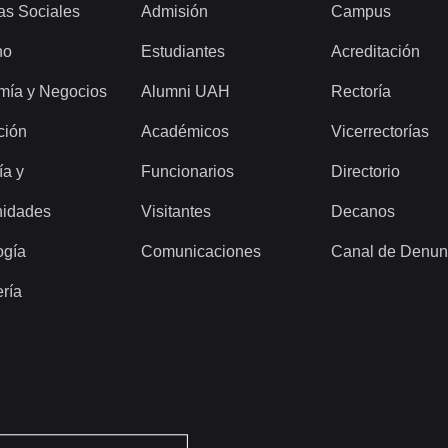
as Sociales
Admisión
Campus
ho
Estudiantes
Acreditación
mía y Negocios
Alumni UAH
Rectoría
ción
Académicos
Vicerrectorías
ía y
Funcionarios
Directorio
idades
Visitantes
Decanos
ogía
Comunicaciones
Canal de Denun
ería