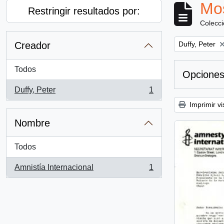
Mos
Restringir resultados por:
Colecc
Remove filter:
Creador
Duffy, Peter
Todos
Opciones
Duffy, Peter
1
, 1 resultados
Imprimir vi
Nombre
Todos
Amnistía Internacional
1
, 1 resultados