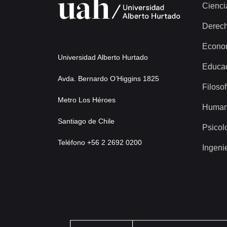
Cienci
Derec
Econo
Universidad Alberto Hurtado
Educa
Avda. Bernardo O’Higgins 1825
Filosof
Metro Los Héroes
Human
Santiago de Chile
Psicol
Teléfono +56 2 2692 0200
Ingeni