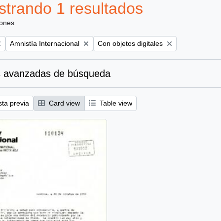
trando 1 resultados
iones
Remove filter:
Remove filter:
Amnistía Internacional
Con objetos digitales
 avanzadas de búsqueda
sta previa
Card view
Table view