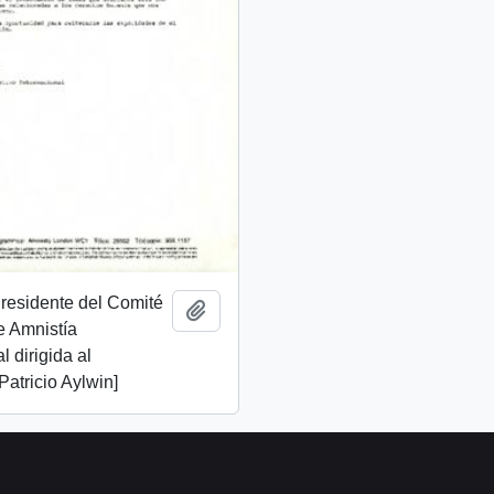
Presidente del Comité
Añadir al portapapeles
e Amnistía
l dirigida al
Patricio Aylwin]