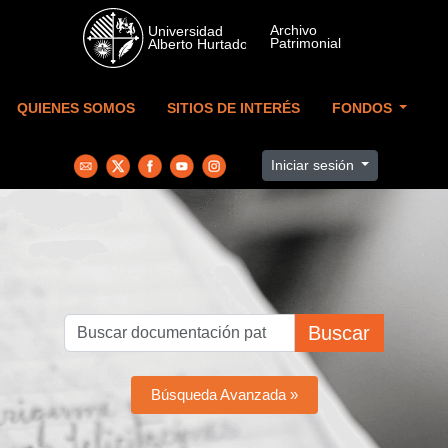
Skip to main content
QUIENES SOMOS
SITIOS DE INTERÉS
FONDOS
Iniciar sesión
Buscar
Búsqueda Avanzada »