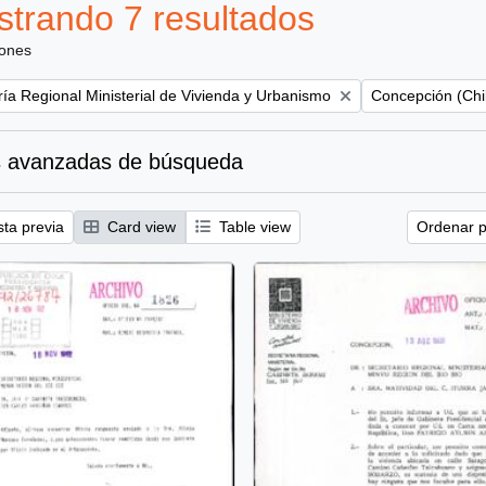
trando 7 resultados
iones
Remove filter:
ría Regional Ministerial de Vivienda y Urbanismo
Concepción (Chi
 avanzadas de búsqueda
sta previa
Card view
Table view
Ordenar p