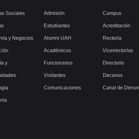
as Sociales
Admisión
Campus
ho
Estudiantes
Acreditación
mía y Negocios
Alumni UAH
Rectoría
ción
Académicos
Vicerrectorías
ía y
Funcionarios
Directorio
idades
Visitantes
Decanos
ogía
Comunicaciones
Canal de Denun
ería