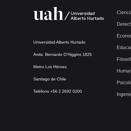
Cienci
Derec
Econo
Universidad Alberto Hurtado
Educa
Avda. Bernardo O’Higgins 1825
Filosof
Metro Los Héroes
Human
Santiago de Chile
Psicol
Teléfono +56 2 2692 0200
Ingeni