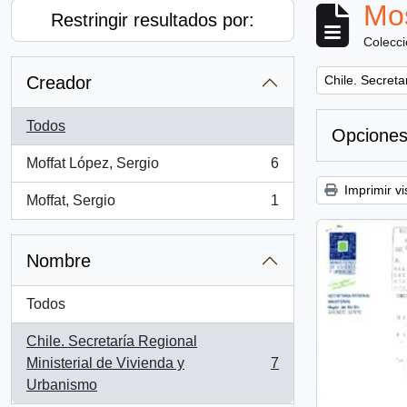
Mos
Restringir resultados por:
Colecc
Remove filter:
Creador
Chile. Secreta
Todos
Opciones
Moffat López, Sergio
6
, 6 resultados
Imprimir vi
Moffat, Sergio
1
, 1 resultados
Nombre
Todos
Chile. Secretaría Regional
Ministerial de Vivienda y
7
, 7 resultados
Urbanismo