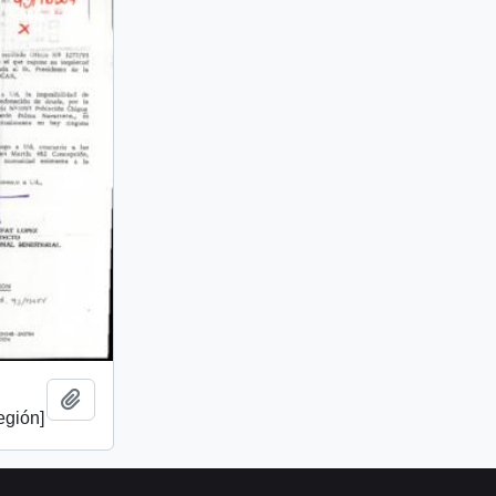
Añadir al portapapeles
egión]