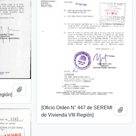
Añadir al portapapeles
egión]
[Oficio Orden N° 447 de SEREMI
Añadi
de Vivienda VIII Región]