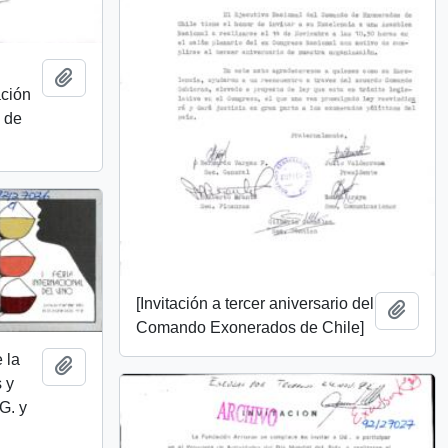
Añadir al portapapeles
ación
 de
[Invitación a tercer aniversario del
Añadi
Comando Exonerados de Chile]
 la
Añadir al portapapeles
 y
G. y