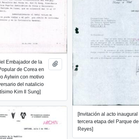
 del Embajador de la
Añadir al portapapeles
Popular de Corea en
ro Aylwin con motivo
ersario del natalicio
tísimo Kim Il Sung]
[Invitación al acto inaugural
tercera etapa del Parque de
Reyes]