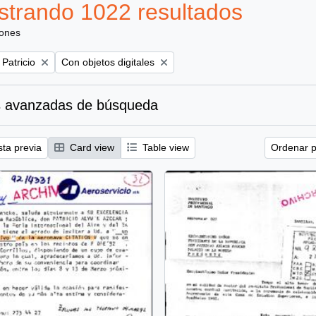
trando 1022 resultados
iones
Remove filter:
 Patricio
Con objetos digitales
 avanzadas de búsqueda
sta previa
Card view
Table view
Ordenar p