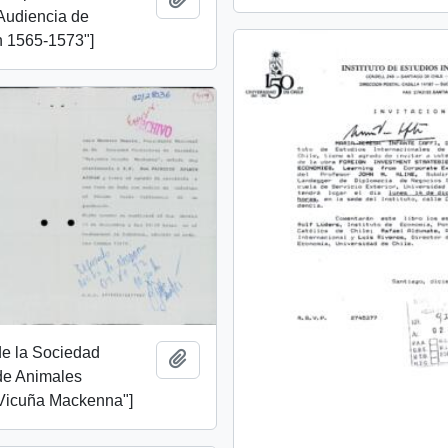
 Audiencia de
 1565-1573"]
 de la Sociedad
Añadir al portapapeles
de Animales
Vicuña Mackenna"]