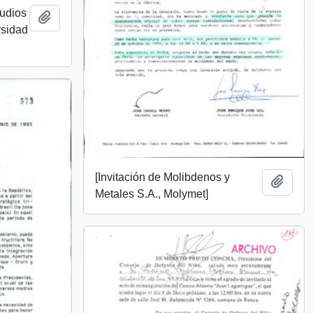
tudios
Añadir al portapapeles
rsidad
[Invitación de Molibdenos y
Añadi
Metales S.A., Molymet]