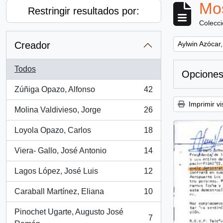
Mos
Restringir resultados por:
Colecc
Remove filter:
Creador
Aylwin Azócar,
Todos
Opciones
Zúñiga Opazo, Alfonso
42
, 42 resultados
Imprimir vi
Molina Valdivieso, Jorge
26
, 26 resultados
Loyola Opazo, Carlos
18
, 18 resultados
Viera- Gallo, José Antonio
14
, 14 resultados
Lagos López, José Luis
12
, 12 resultados
Caraball Martínez, Eliana
10
, 10 resultados
Pinochet Ugarte, Augusto José
7