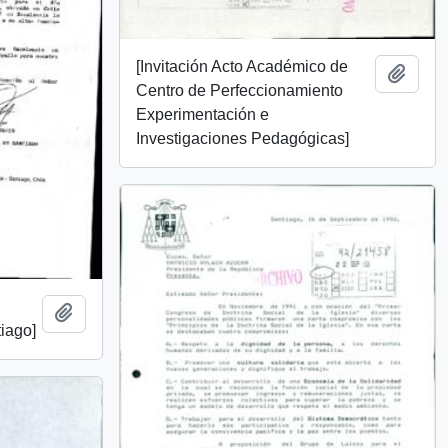
[Invitación Acto Académico de
Añadi
Centro de Perfeccionamiento
Experimentación e
Investigaciones Pedagógicas]
l
Añadir al portapapeles
tiago]