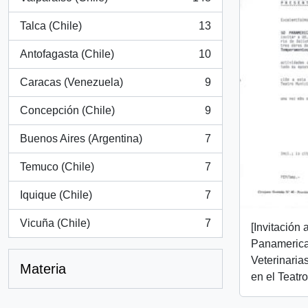
, 148 resultados
Talca (Chile)
13
, 13 resultados
Antofagasta (Chile)
10
, 10 resultados
Caracas (Venezuela)
9
, 9 resultados
Concepción (Chile)
9
, 9 resultados
Buenos Aires (Argentina)
7
, 7 resultados
Temuco (Chile)
7
, 7 resultados
Iquique (Chile)
7
, 7 resultados
Vicuña (Chile)
7
[Invitación 
, 7 resultados
Panamerica
Veterinaria
Materia
en el Teatr