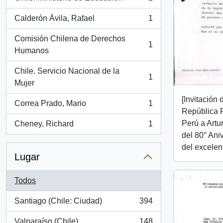
, 1 resultados
Calderón Ávila, Rafael
1
, 1 resultados
Comisión Chilena de Derechos
1
, 1 resultados
Humanos
Chile. Servicio Nacional de la
1
, 1 resultados
Mujer
[Invitación
Correa Prado, Mario
1
, 1 resultados
República 
Perú a Artu
Cheney, Richard
1
, 1 resultados
del 80° Aniv
del excelen
Lugar
Todos
Santiago (Chile: Ciudad)
394
, 394 resultados
Valparaíso (Chile)
148