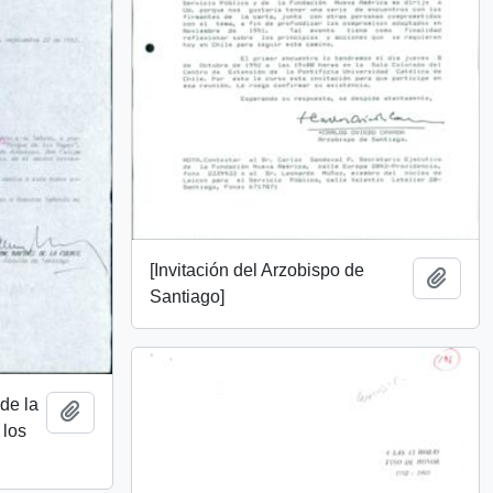
[Invitación del Arzobispo de
Añadi
Santiago]
 de la
Añadir al portapapeles
 los