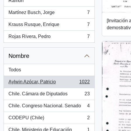
, 7 resultados
Ramón
Martínez Busch, Jorge
7
, 7 resultados
[Invitación 
Krauss Rusque, Enrique
7
, 7 resultados
demostrativ
Rojas Rivera, Pedro
7
, 7 resultados
Nombre
Todos
Aylwin Azócar, Patricio
1022
, 1022 resultados
Chile. Cámara de Diputados
23
, 23 resultados
Chile. Congreso Nacional. Senado
4
, 4 resultados
CODEPU (Chile)
2
, 2 resultados
Chile. Ministerio de Educación
1