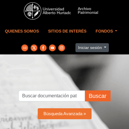
Skip to main content
QUIENES SOMOS
SITIOS DE INTERÉS
FONDOS
Iniciar sesión
Buscar
Búsqueda Avanzada »