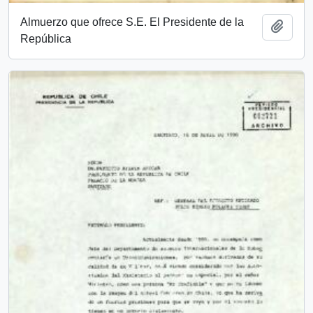
Almuerzo que ofrece S.E. El Presidente de la
Añadi
República