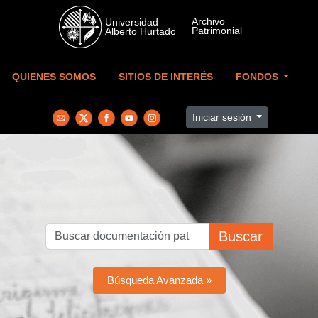
Skip to main content
QUIENES SOMOS
SITIOS DE INTERÉS
FONDOS
Iniciar sesión
Buscar
Búsqueda Avanzada »