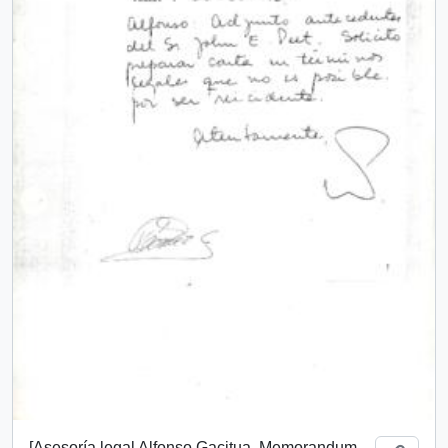
[Asesoría legal Alfonso Gacitua. Memorandum