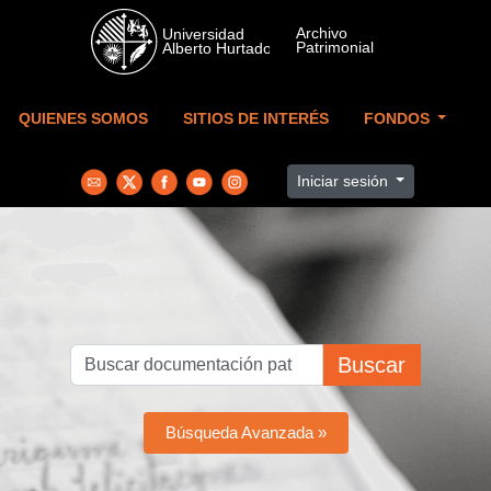
Skip to main content
QUIENES SOMOS
SITIOS DE INTERÉS
FONDOS
Iniciar sesión
Buscar
Búsqueda Avanzada »