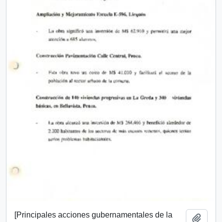
[Principales acciones gubernamentales de la
Añadi