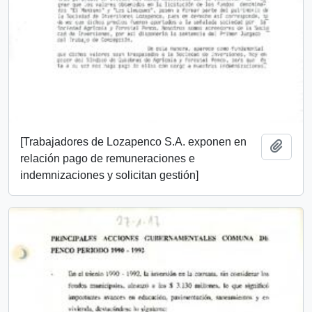
[Trabajadores de Lozapenco S.A. exponen en
Añadi
relación pago de remuneraciones e
indemnizaciones y solicitan gestión]