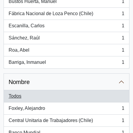
Bustos Huerta, Manuel
1
, 1 resultados
Fábrica Nacional de Loza Penco (Chile)
1
, 1 resultados
Escanilla, Carlos
1
, 1 resultados
Sánchez, Raúl
1
, 1 resultados
Roa, Abel
1
, 1 resultados
Barriga, Inmanuel
1
, 1 resultados
Nombre
Todos
Foxley, Alejandro
1
, 1 resultados
Central Unitaria de Trabajadores (Chile)
1
, 1 resultados
Banco Mundial
1