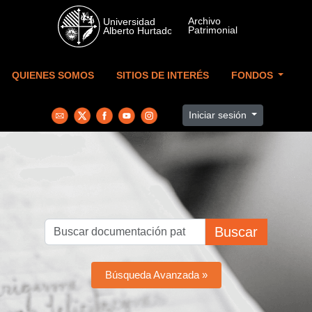
Skip to main content
QUIENES SOMOS
SITIOS DE INTERÉS
FONDOS
Iniciar sesión
Buscar
Búsqueda Avanzada »