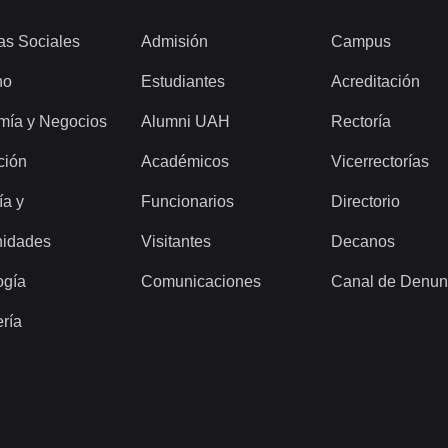
as Sociales
Admisión
Campus
ho
Estudiantes
Acreditación
mía y Negocios
Alumni UAH
Rectoría
ción
Académicos
Vicerrectorías
ía y
Funcionarios
Directorio
idades
Visitantes
Decanos
ogía
Comunicaciones
Canal de Denun
ería