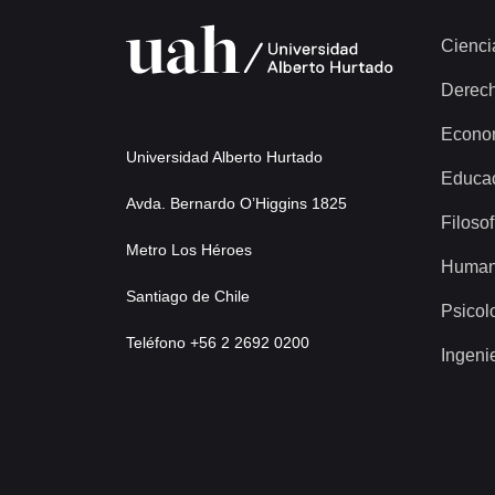
Cienci
Derec
Econo
Universidad Alberto Hurtado
Educa
Avda. Bernardo O’Higgins 1825
Filosof
Metro Los Héroes
Human
Santiago de Chile
Psicol
Teléfono +56 2 2692 0200
Ingeni