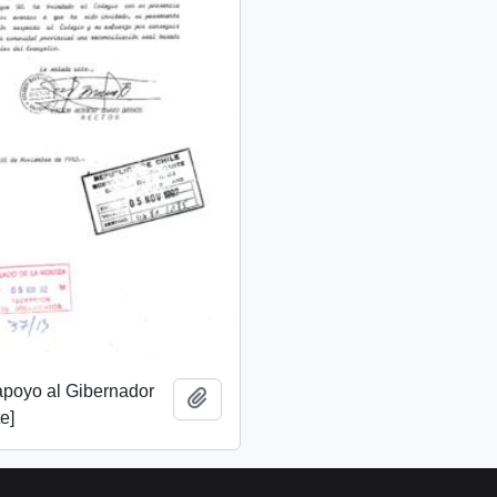
apoyo al Gibernador
Añadir al portapapeles
e]