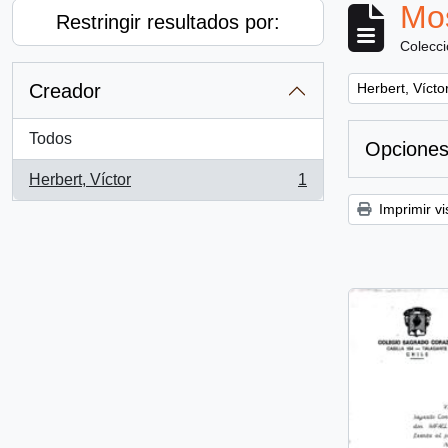
Mos
Restringir resultados por:
Colecc
Remove filter:
Creador
Herbert, Vícto
Todos
Opciones
Herbert, Víctor
1
, 1 resultados
Imprimir vi