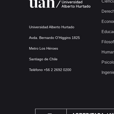
Cienci
Derec
Econo
Universidad Alberto Hurtado
Educa
Avda. Bernardo O’Higgins 1825
Filosof
Metro Los Héroes
Human
Santiago de Chile
Psicol
Teléfono +56 2 2692 0200
Ingeni