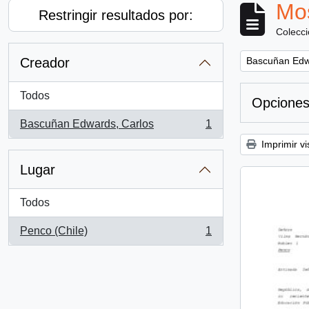
Mos
Restringir resultados por:
Colecc
Remove filter:
Creador
Bascuñan Edw
Todos
Opciones
Bascuñan Edwards, Carlos
1
, 1 resultados
Imprimir vi
Lugar
Todos
Penco (Chile)
1
, 1 resultados