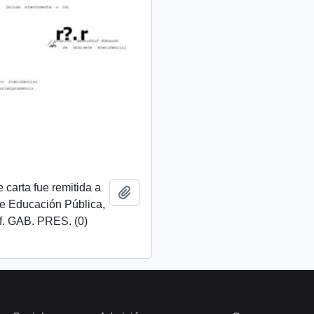
 carta fue remitida a
Añadir al portapapeles
de Educación Pública,
f. GAB. PRES. (0)