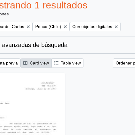
trando 1 resultados
iones
Remove filter:
Remove filter:
ards, Carlos
Penco (Chile)
Con objetos digitales
 avanzadas de búsqueda
sta previa
Card view
Table view
Ordenar p