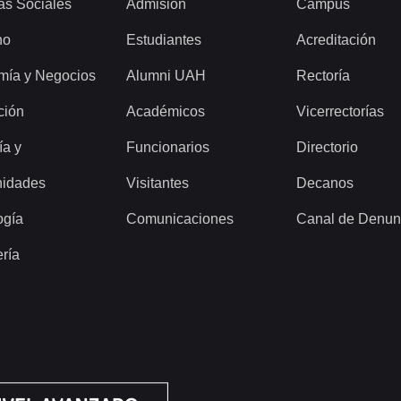
as Sociales
Admisión
Campus
ho
Estudiantes
Acreditación
mía y Negocios
Alumni UAH
Rectoría
ción
Académicos
Vicerrectorías
ía y
Funcionarios
Directorio
idades
Visitantes
Decanos
ogía
Comunicaciones
Canal de Denun
ería