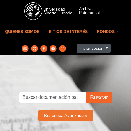
Skip to main content
QUIENES SOMOS
SITIOS DE INTERÉS
FONDOS
Iniciar sesión
Buscar
Búsqueda Avanzada »