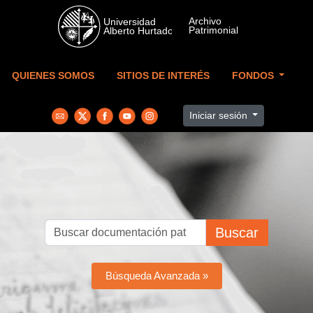
Skip to main content
QUIENES SOMOS
SITIOS DE INTERÉS
FONDOS
Iniciar sesión
Buscar
Búsqueda Avanzada »