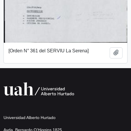
[Orden N° 361 del SERVIU La Serena]
Add t
Universidad Alberto Hurtado
Avda. Bernardo O’Higgins 1825