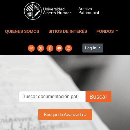
Skip to main content
QUIENES SOMOS
SITIOS DE INTERÉS
FONDOS
Log in
Buscar
Búsqueda Avanzada »