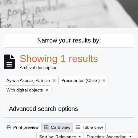
Narrow your results by:
Showing 1 results
Archival description
Remove filter:
Remove filter:
Aylwin Azocar, Patricio
Presidentes (Chile )
Remove filter:
With digital objects
Advanced search options
Print preview
Card view
Table view
Sort by: Relevance
Direction: Ascending