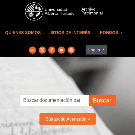
Skip to main content
QUIENES SOMOS
SITIOS DE INTERÉS
FONDOS
Log in
Buscar
Búsqueda Avanzada »