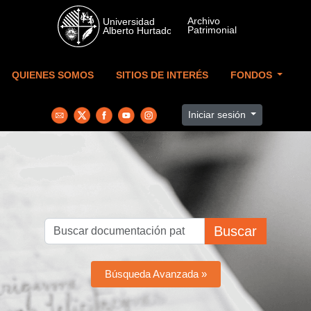
Skip to main content
QUIENES SOMOS
SITIOS DE INTERÉS
FONDOS
Iniciar sesión
Buscar
Búsqueda Avanzada »