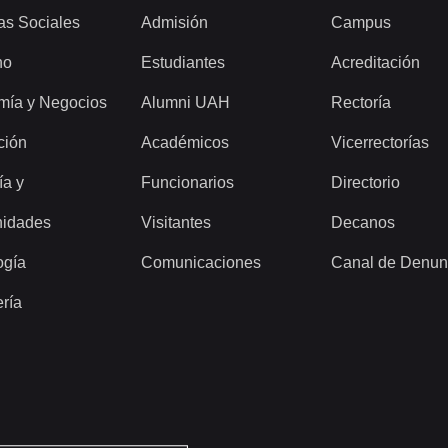
as Sociales
Admisión
Campus
ho
Estudiantes
Acreditación
mía y Negocios
Alumni UAH
Rectoría
ción
Académicos
Vicerrectorías
ía y
Funcionarios
Directorio
idades
Visitantes
Decanos
ogía
Comunicaciones
Canal de Denun
ería