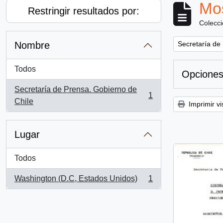
Mos
Restringir resultados por:
Colecc
Remove filter:
Nombre
Secretaría de
Todos
Opciones
Secretaría de Prensa. Gobierno de
1
, 1 resultados
Chile
Imprimir vi
Lugar
Todos
Washington (D.C, Estados Unidos)
1
, 1 resultados