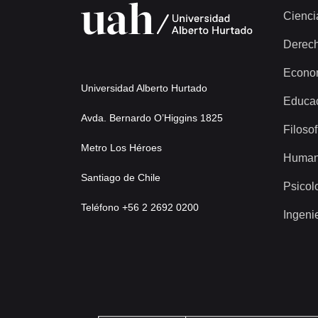
Cienci
Derec
Econo
Universidad Alberto Hurtado
Educa
Avda. Bernardo O’Higgins 1825
Filosof
Metro Los Héroes
Human
Santiago de Chile
Psicol
Teléfono +56 2 2692 0200
Ingeni