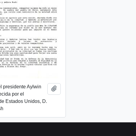
l presidente Aylwin
Añadir al portapapeles
ecida por el
de Estados Unidos, D.
sh