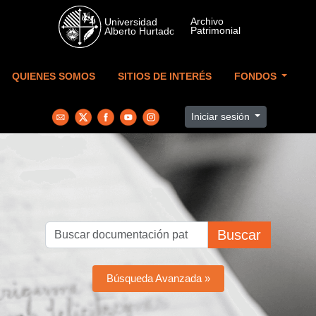
Skip to main content
QUIENES SOMOS
SITIOS DE INTERÉS
FONDOS
Iniciar sesión
Buscar
Búsqueda Avanzada »