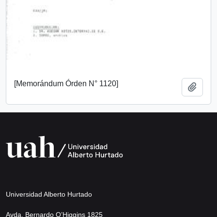
[Memorándum Órden N° 1120]
Añadi
Universidad Alberto Hurtado
Avda. Bernardo O’Higgins 1825