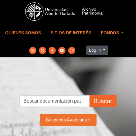
Skip to main content
QUIENES SOMOS
SITIOS DE INTERÉS
FONDOS
Log in
Buscar
Búsqueda Avanzada »