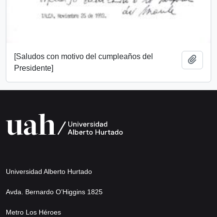
[Saludos con motivo del cumpleaños del
Add t
Presidente]
Universidad Alberto Hurtado
Avda. Bernardo O’Higgins 1825
Metro Los Héroes