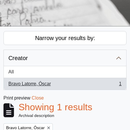
Narrow your results by:
Creator
All
Bravo Latorre, Óscar
1
, 1 results
Print preview
Close
Showing 1 results
Archival description
Remove filter:
Bravo Latorre, Óscar