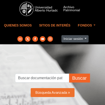
Skip to main content
QUIENES SOMOS
SITIOS DE INTERÉS
FONDOS
Iniciar sesión
Buscar
Búsqueda Avanzada »