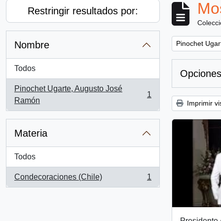
Mos
Restringir resultados por:
Colecc
Remove filter:
Nombre
Pinochet Ugar
Todos
Opciones
Pinochet Ugarte, Augusto José
1
, 1 resultados
Ramón
Imprimir vi
Materia
Todos
Condecoraciones (Chile)
1
, 1 resultados
Presidente 