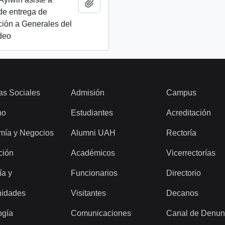
Añadir al portapapeles
de entrega de
ión a Generales del
ideo
as Sociales
Admisión
Campus
ho
Estudiantes
Acreditación
mía y Negocios
Alumni UAH
Rectoría
ción
Académicos
Vicerrectorías
ía y
Funcionarios
Directorio
idades
Visitantes
Decanos
ogía
Comunicaciones
Canal de Denun