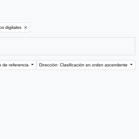
ter:
s digitales
o de referencia
Dirección: Clasificación en orden ascendente