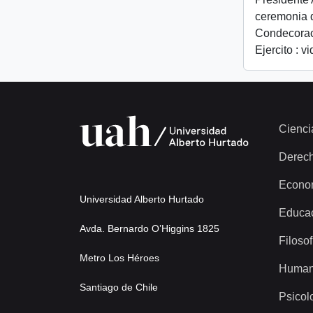
ceremonia 
Condecorac
Ejercito : v
Cienci
Derec
Econo
Universidad Alberto Hurtado
Educa
Avda. Bernardo O’Higgins 1825
Filosof
Metro Los Héroes
Human
Santiago de Chile
Psicol