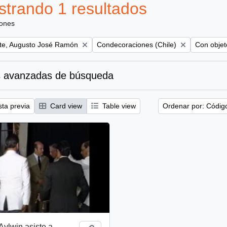
trando 1 resultados
iones
Remove filter:
Remove fil
te, Augusto José Ramón
Condecoraciones (Chile)
Con objeto
 avanzadas de búsqueda
sta previa
Card view
Table view
Ordenar por: Códig
Aylwin asiste a