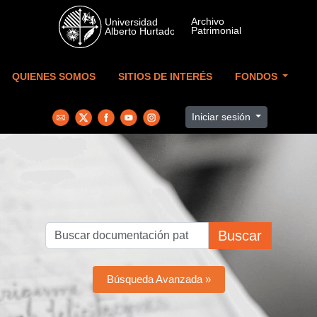
Skip to main content
QUIENES SOMOS
SITIOS DE INTERÉS
FONDOS
Iniciar sesión
Buscar
Búsqueda Avanzada »